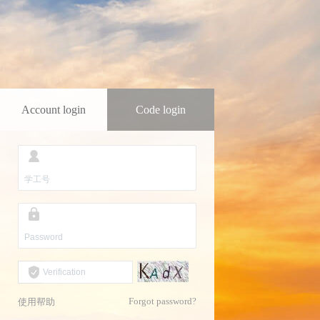
Account login
Code login
Forgot password?
使用帮助